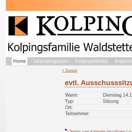
Home
Jahresprogramm
Kolpingsfamilie
Impress
> Zurück
evtl. Ausschusssit
Wann:
Dienstag 14.1
Typ:
Sitzung
Ort:
Teilnehmer:
Termin zum Kalender hinzufügen (.ic