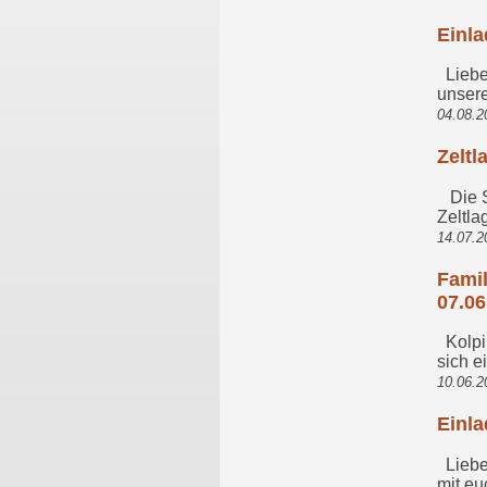
Einl
Liebe 
unsere
04.08.2
Zeltl
Die So
Zeltla
14.07.2
Famil
07.06
Kolpin
sich e
10.06.2
Einl
Liebe 
mit eu