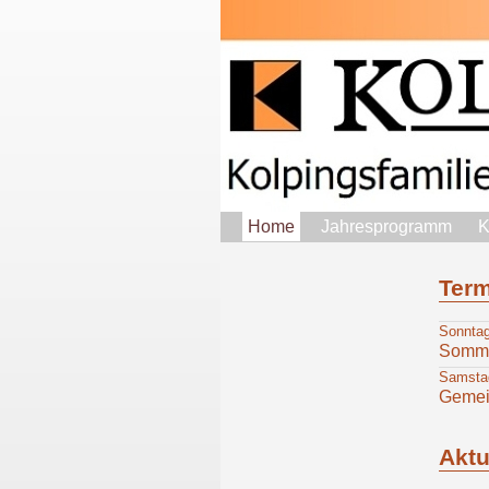
Home
Jahresprogramm
K
Ter
Sonntag
Somme
Samstag
Gemei
Aktu