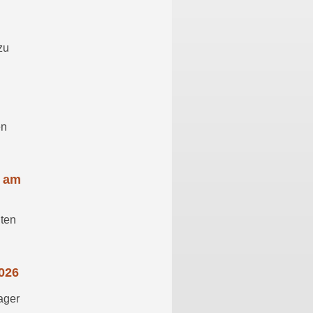
zu
en
e am
hten
026
ager