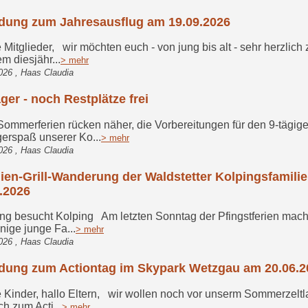
adung zum Jahresausflug am 19.09.2026
Mitglieder, wir möchten euch - von jung bis alt - sehr herzlich 
m diesjähr...
> mehr
026 , Haas Claudia
ager - noch Restplätze frei
mmerferien rücken näher, die Vorbereitungen für den 9-tägig
gerspaß unserer Ko...
> mehr
026 , Haas Claudia
ien-Grill-Wanderung der Waldstetter Kolpingsfamili
.2026
g besucht Kolping Am letzten Sonntag der Pfingstferien mac
inige junge Fa...
> mehr
026 , Haas Claudia
adung zum Actiontag im Skypark Wetzgau am 20.06.2
Kinder, hallo Eltern, wir wollen noch vor unserm Sommerzeltl
ch zum Acti...
> mehr